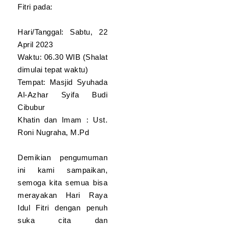
Fitri pada:
Hari/Tanggal: Sabtu, 22
April 2023
Waktu: 06.30 WIB (Shalat
Selamat Berjuang
dimulai tepat waktu)
& Sukses, Pejuang
Tempat: Masjid Syuhada
OSN Al-Azhar
Al-Azhar Syifa Budi
Syifa Budi
Cibubur
Cibubur!
Khatin dan Imam : Ust.
Selamat Berjuang & Sukses,
Roni Nugraha, M.Pd
Pejuang OSN Al-Azhar Syifa
Budi Cibubur!…
Demikian pengumuman
ini kami sampaikan,
Read More
semoga kita semua bisa
merayakan Hari Raya
Idul Fitri dengan penuh
Selamat dan
suka cita dan
sukses untuk