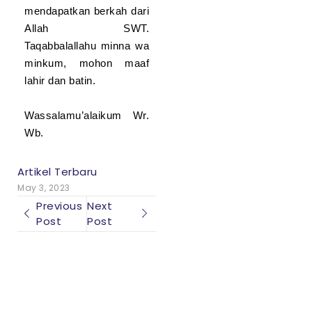
mendapatkan berkah dari
ananda
Allah SWT.
Selamat dan sukses untuk
Taqabbalallahu minna wa
ananda
Gibran Arfan
minkum, mohon maaf
Zaidan (6C)
Abraham…
lahir dan batin.
Read More
Wassalamu’alaikum Wr.
Wb.
Artikel Terbaru
May 3, 2023
Previous
Next
Post
Post
Top Score Alert