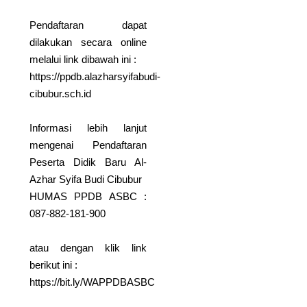
Celebrating Excellence and
Achievement! ✨ ​We are incredibly
Pendaftaran dapat
proud to…
dilakukan secara online
Read More
melalui link dibawah ini :
https://ppdb.alazharsyifabudi-
Ustadz Mahlul Al Hazmi,
cibubur.sch.id
LC.
BismillahirrahmaanirrahimAssalamualai
Warahmatullohi Wabarokaatuh Siapa di s
Informasi lebih lanjut
yang merasa hidupnya stak?…
mengenai Pendaftaran
Peserta Didik Baru Al-
Read More
Azhar Syifa Budi Cibubur
Gebyar Muharram
HUMAS PPDB ASBC :
2026
087-882-181-900
🌙 Gebyar Muharram 2026 🌙 Let’s
welcome the blessed month…
atau dengan klik link
Read More
berikut ini :
https://bit.ly/WAPPDBASBC