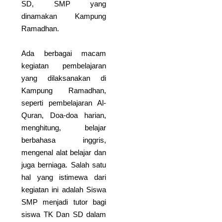
SD, SMP yang
Pejuang OSN Al-Azhar Syifa Budi
Cibubur!…
dinamakan Kampung
Ramadhan.
Read More
Ada berbagai macam
Selamat dan sukses
kegiatan pembelajaran
untuk ananda
yang dilaksanakan di
Selamat dan sukses untuk ananda
Kampung Ramadhan,
🏅 Gibran Arfan Zaidan (6C)🏅
Abraham…
seperti pembelajaran Al-
Quran, Doa-doa harian,
Read More
menghitung, belajar
Top Score Alert
berbahasa inggris,
Top Score Alert 🌟 Alhamdulillah,
mengenal alat belajar dan
selamat atas prestasi gemilang
juga berniaga. Salah satu
yang…
hal yang istimewa dari
Read More
kegiatan ini adalah Siswa
SMP menjadi tutor bagi
Pride of Al-Azhar
siswa TK Dan SD dalam