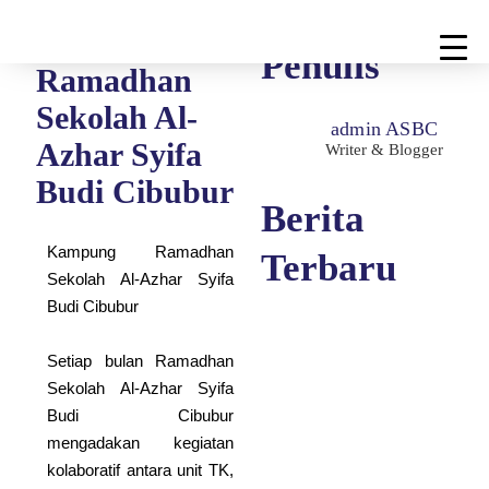
Kampung
Penulis
Ramadhan
Sekolah Al-
admin ASBC
Azhar Syifa
Writer & Blogger
Budi Cibubur
Berita
Kampung Ramadhan
Terbaru
Sekolah Al-Azhar Syifa
Budi Cibubur
Setiap bulan Ramadhan
Selamat Berjuang &
Sekolah Al-Azhar Syifa
Sukses, Pejuang OSN
Budi Cibubur
Al-Azhar Syifa Budi
mengadakan kegiatan
Cibubur!
kolaboratif antara unit TK,
Selamat Berjuang & Sukses,