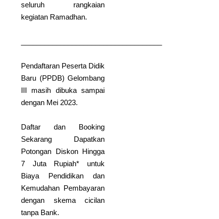
Syifa Budi Cibubur
seluruh rangkaian
✨ Pride of Al-Azhar Syifa Budi
kegiatan Ramadhan.
Cibubur ✨ ​
Alhamdulillahirabbil’alamin,
keluarga…
____________________________________
Read More
Pendaftaran Peserta Didik
Baru (PPDB) Gelombang
III masih dibuka sampai
PROUD MOMENT:
dengan Mei 2023.
APRESIASI NILAI
TKA TERBAIK!
Daftar dan Booking
✨ PROUD MOMENT: APRESIASI
NILAI TKA TERBAIK! ✨ ​“Usaha
Sekarang Dapatkan
tidak…
Potongan Diskon Hingga
Read More
7 Juta Rupiah* untuk
Biaya Pendidikan dan
Kemudahan Pembayaran
Celebrating
dengan skema cicilan
Excellence and
Achievement!
tanpa Bank.